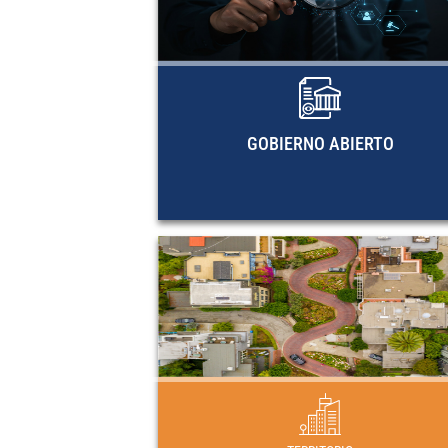
gobierno abierto de la región. Miemb
de OGP, actividades de capacitaci
documentos metodológicos y guía
investigación de la CEPAL sobre Est
abier
GOBIERNO ABIERTO
DESARROLLO URBA
Planes, programas y marcos normativos
desarrollo urbano en los países de Amér
Latina y el Car