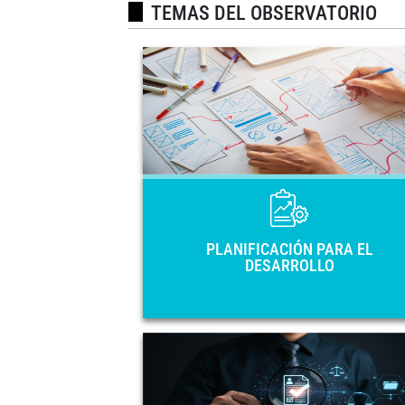
TEMAS DEL OBSERVATORIO
PLANIFICACIÓN PARA
DESARROL
Principales instrumentos de planificac
nacional de los 33 países de América Lat
y el Caribe: Planes Nacionales
Desarrollo, Estrategias, Planes de Gobie
y Visiones de Pa
PLANIFICACIÓN PARA EL
DESARROLLO
GOBIERNO ABIER
Planes de acción y marcos normativos