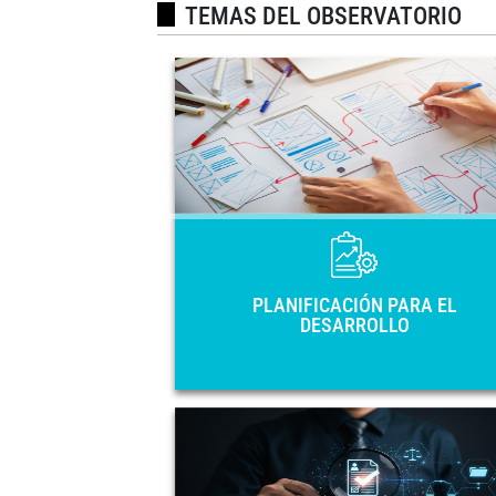
TEMAS DEL OBSERVATORIO
PLANIFICACIÓN PARA
DESARROL
Principales instrumentos de planificac
nacional de los 33 países de América Lat
y el Caribe: Planes Nacionales
Desarrollo, Estrategias, Planes de Gobie
y Visiones de Pa
PLANIFICACIÓN PARA EL
DESARROLLO
GOBIERNO ABIER
Planes de acción y marcos normativos