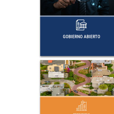
gobierno abierto de la región. Miemb
de OGP, actividades de capacitaci
documentos metodológicos y guía
investigación de la CEPAL sobre Est
abier
GOBIERNO ABIERTO
DESARROLLO URBA
Planes, programas y marcos normativos
desarrollo urbano en los países de Amér
Latina y el Car