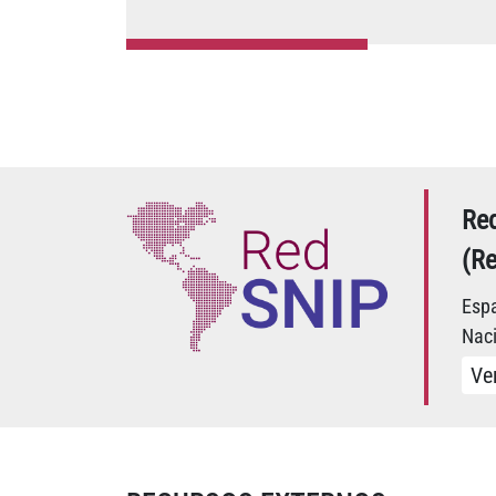
Red
(R
Espa
Naci
Ve